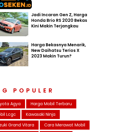
Jadi Incaran Gen Z, Harga
Honda Brio RS 2020 Bekas
Kini Makin Terjangkau
Harga Bekasnya Menarik,
New Daihatsu Terios X
2023 Makin Turun?
AG POPULER
yota Agya
Harga Mobil Terbaru
bil Lcgc
Kawasaki Ninja
zuki Grand Vitara
Cara Merawat Mobil