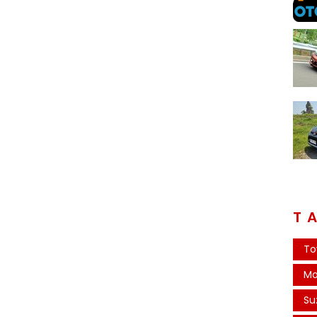
T
To
Mo
Su