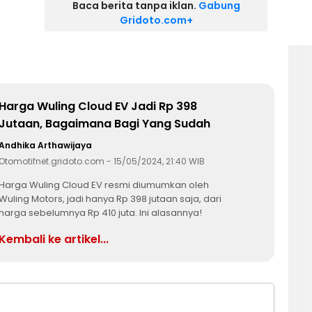
Baca berita tanpa iklan.
Gabung
Gridoto.com+
Harga Wuling Cloud EV Jadi Rp 398
Jutaan, Bagaimana Bagi Yang Sudah
Booking di Awal?
Andhika Arthawijaya
Otomotifnet.gridoto.com - 15/05/2024, 21:40 WIB
Harga Wuling Cloud EV resmi diumumkan oleh
Wuling Motors, jadi hanya Rp 398 jutaan saja, dari
harga sebelumnya Rp 410 juta. Ini alasannya!
Kembali ke artikel...