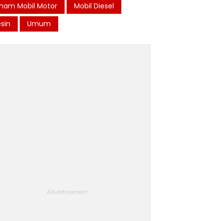
ham Mobil Motor
Mobil Diesel
sin
Umum