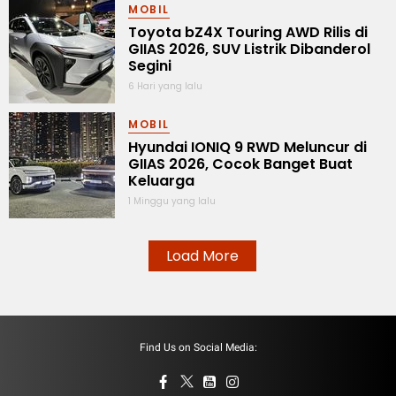
MOBIL
Toyota bZ4X Touring AWD Rilis di
GIIAS 2026, SUV Listrik Dibanderol
Segini
6 Hari yang lalu
MOBIL
Hyundai IONIQ 9 RWD Meluncur di
GIIAS 2026, Cocok Banget Buat
Keluarga
1 Minggu yang lalu
Load More
Find Us on Social Media: