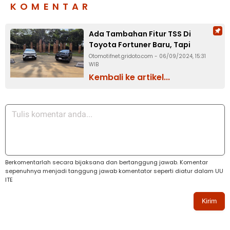
KOMENTAR
Ada Tambahan Fitur TSS Di
Toyota Fortuner Baru, Tapi
Cuma di Varian Ini
Otomotifnet.gridoto.com - 06/09/2024, 15:31
WIB
Kembali ke artikel...
Berkomentarlah secara bijaksana dan bertanggung jawab. Komentar
sepenuhnya menjadi tanggung jawab komentator seperti diatur dalam UU
ITE
Kirim