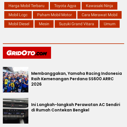
Harga Mobil Terbaru
Toyota Agya
Kawasaki Ninja
Mobil Lcgc
Paham Mobil Motor
Cara Merawat Mobil
Mobil Diesel
Mesin
Suzuki Grand Vitara
Umum
Membanggakan, Yamaha Racing Indonesia
Raih Kemenangan Perdana SS600 ARRC
2026
Ini Langkah-langkah Perawatan AC Sendiri
di Rumah Contekan Bengkel