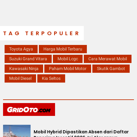
TAG TERPOPULER
Toyota Agya
Harga Mobil Terbaru
Suzuki Grand Vitara
Mobil Lcgc
Cara Merawat Mobil
Kawasaki Ninja
Paham Mobil Motor
Skutik Gambot
Mobil Diesel
Kia Seltos
Mobil Hybrid Dipastikan Absen dari Daftar