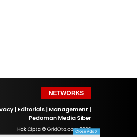
NETWORKS
ivacy
|
Editorials
|
Management
|
Pedoman Media Siber
Hak Cipta © GridOto.com 2026
Close Ads X