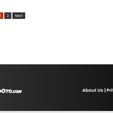
1
2
Next
About Us
|
Pr