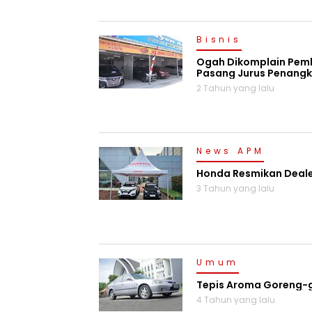
Bisnis
Ogah Dikomplain Pembe
Pasang Jurus Penangk
2 Tahun yang lalu
News APM
Honda Resmikan Dealer
3 Tahun yang lalu
Umum
Tepis Aroma Goreng-go
4 Tahun yang lalu