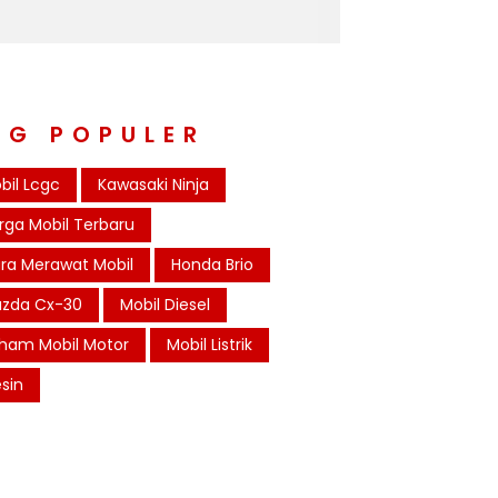
AG POPULER
bil Lcgc
Kawasaki Ninja
rga Mobil Terbaru
ra Merawat Mobil
Honda Brio
zda Cx-30
Mobil Diesel
ham Mobil Motor
Mobil Listrik
sin