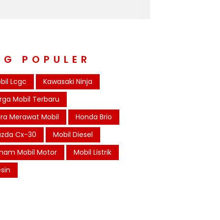
AG POPULER
bil Lcgc
Kawasaki Ninja
rga Mobil Terbaru
ra Merawat Mobil
Honda Brio
zda Cx-30
Mobil Diesel
ham Mobil Motor
Mobil Listrik
sin