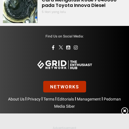
pada Toyota Innova Diesel
5 Hari yang lalu
Find Us on Social Media:
NETWORKS
|
|
|
|
|
About Us
Privacy
Terms
Editorials
Management
Pedoman
Media Siber
Hak Cipta © BolasportNetwork 2026