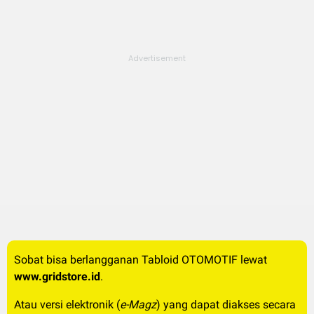
Sobat bisa berlangganan Tabloid OTOMOTIF lewat
www.gridstore.id
.
Atau versi elektronik (
e-Magz
) yang dapat diakses secara