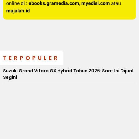
online di :
ebooks.gramedia.com
,
myedisi.com
atau
majalah.id
TERPOPULER
Suzuki Grand Vitara GX Hybrid Tahun 2026: Saat Ini Dijual
Segini