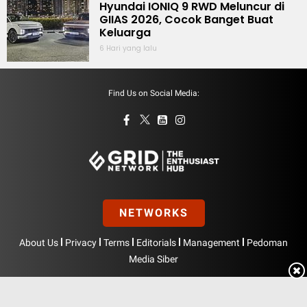
Hyundai IONIQ 9 RWD Meluncur di
GIIAS 2026, Cocok Banget Buat
Keluarga
6 Hari yang lalu
Find Us on Social Media:
NETWORKS
|
|
|
|
|
About Us
Privacy
Terms
Editorials
Management
Pedoman
Media Siber
Hak Cipta © BolasportNetwork 2026