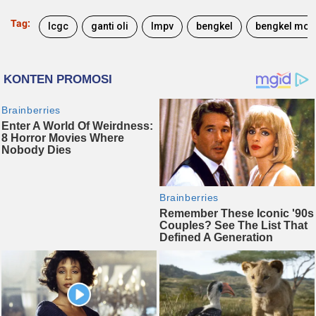
Tag:
lcgc
ganti oli
lmpv
bengkel
bengkel mobi