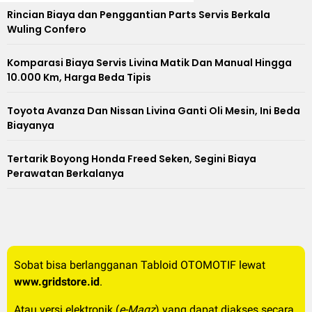
Rincian Biaya dan Penggantian Parts Servis Berkala
Wuling Confero
Komparasi Biaya Servis Livina Matik Dan Manual Hingga
10.000 Km, Harga Beda Tipis
Toyota Avanza Dan Nissan Livina Ganti Oli Mesin, Ini Beda
Biayanya
Tertarik Boyong Honda Freed Seken, Segini Biaya
Perawatan Berkalanya
Sobat bisa berlangganan Tabloid OTOMOTIF lewat
www.gridstore.id
.
Atau versi elektronik (
e-Magz
) yang dapat diakses secara