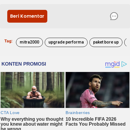
Beri Komentar
Tag:
mitra2000
upgrade performa
paket bore up
t