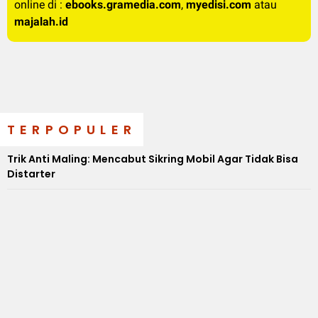
online di :
ebooks.gramedia.com
,
myedisi.com
atau
majalah.id
TERPOPULER
Trik Anti Maling: Mencabut Sikring Mobil Agar Tidak Bisa
Distarter