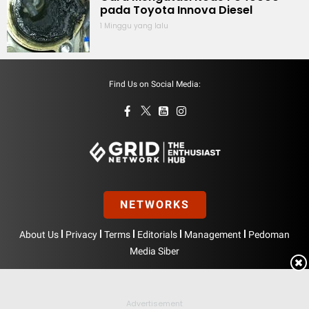
pada Toyota Innova Diesel
1 Minggu yang lalu
Find Us on Social Media:
NETWORKS
|
|
|
|
|
About Us
Privacy
Terms
Editorials
Management
Pedoman
Media Siber
Hak Cipta © BolasportNetwork 2026