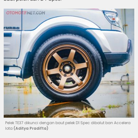
Pelek TE37 dikunci dengan baut pelek D1 Spec dibalut ban Accelera
Iota
(Aditya Pradifta)