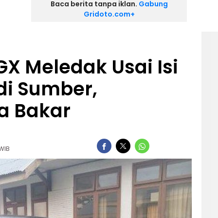
Baca berita tanpa iklan.
Gabung
Gridoto.com+
GX Meledak Usai Isi
di Sumber,
a Bakar
 WIB