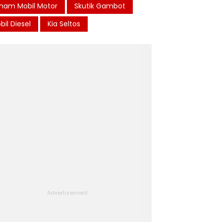
ham Mobil Motor
Skutik Gambot
bil Diesel
Kia Seltos