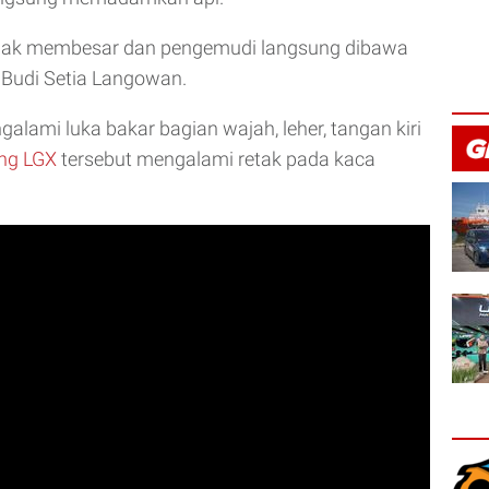
idak membesar dan pengemudi langsung dibawa
 Budi Setia Langowan.
lami luka bakar bagian wajah, leher, tangan kiri
ang LGX
tersebut mengalami retak pada kaca