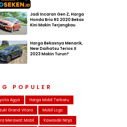
Jadi Incaran Gen Z, Harga
Honda Brio RS 2020 Bekas
Kini Makin Terjangkau
Harga Bekasnya Menarik,
New Daihatsu Terios X
2023 Makin Turun?
AG POPULER
yota Agya
Harga Mobil Terbaru
zuki Grand Vitara
Mobil Lcgc
ra Merawat Mobil
Kawasaki Ninja