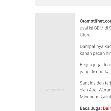
Otomotifnet.c
usai isi BBM di
Utara.
Dampaknya kaca
kanan pecah hi
Begitu juga den
yang disebutkan 
Saat insiden ter
oleh Audi Wora
Minahasa, Sulut
Baca Juga:
Dai