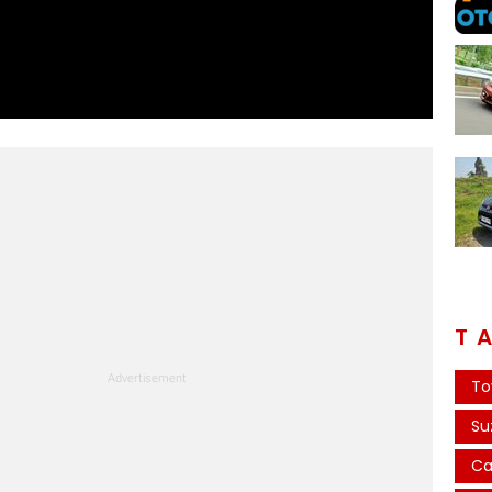
T
To
Su
Ca