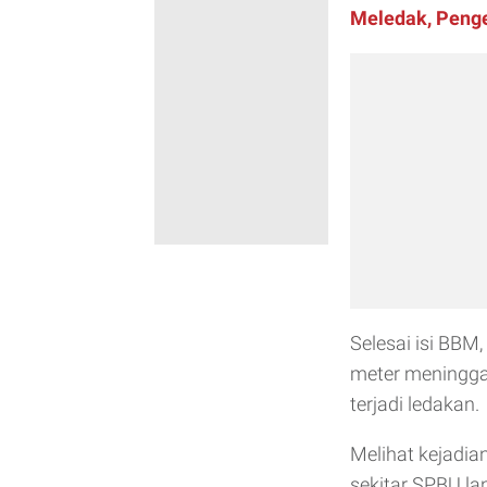
Meledak, Peng
Selesai isi BBM
meter meninggal
terjadi ledakan.
Melihat kejadia
sekitar SPBU l