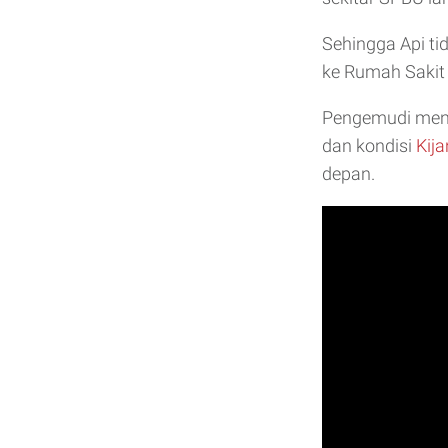
Sehingga Api t
ke Rumah Sakit
Pengemudi menga
dan kondisi
Kij
depan.