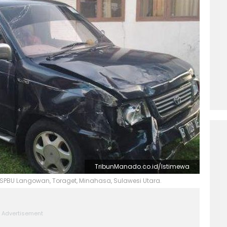
TribunManado.co.id/Istimewa
i SPBU Langowan, Toraget, Minahasa, Sulawesi Utara.