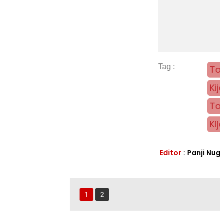
To
Ki
To
Ki
Editor
:
Panji Nu
1
2