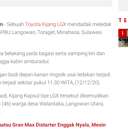
T
om
- Sebuah
Toyota Kijang LGX
mendadak meledak
 SPBU Langowan, Toraget, Minahasa, Sulawesi
1
 belakang pada bagasi serta samping kiri dan
ngga kabin amburadul.
gan bodi depan kanan ringsek usai ledakan terjadi
terjadi sekitar pukul 11:30 WITA, (12/12/20).
jadi, Kijang Kapsul tipe LGX tersebut dikemudikan
n (46) warga desa Walantaka, Langowan Utara,
.
hatsu Gran Max Distarter Enggak Nyala, Mesin