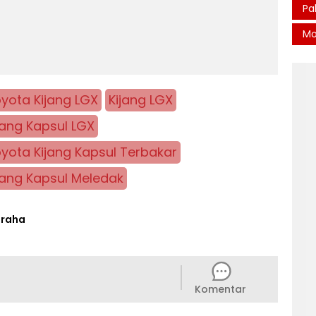
Pa
Mo
yota Kijang LGX
Kijang LGX
jang Kapsul LGX
yota Kijang Kapsul Terbakar
jang Kapsul Meledak
graha
Komentar