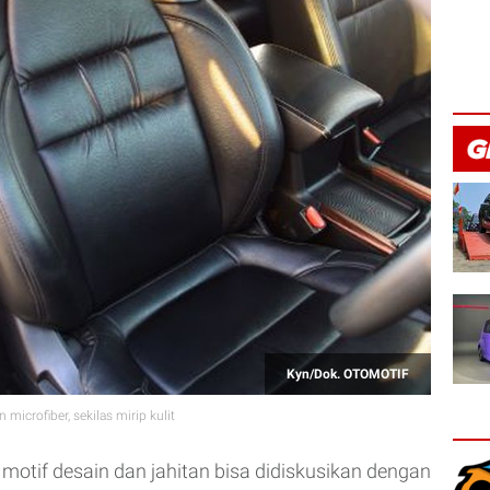
Kyn/Dok. OTOMOTIF
n microfiber, sekilas mirip kulit
motif desain dan jahitan bisa didiskusikan dengan