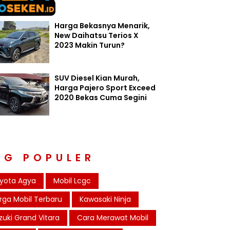
Harga Bekasnya Menarik,
New Daihatsu Terios X
2023 Makin Turun?
SUV Diesel Kian Murah,
Harga Pajero Sport Exceed
2020 Bekas Cuma Segini
AG POPULER
yota Agya
Mobil Lcgc
rga Mobil Terbaru
Kawasaki Ninja
zuki Grand Vitara
Cara Merawat Mobil