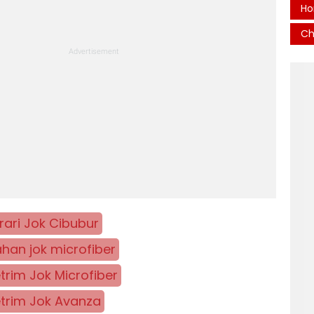
Ho
Ch
rari Jok Cibubur
han jok microfiber
trim Jok Microfiber
trim Jok Avanza