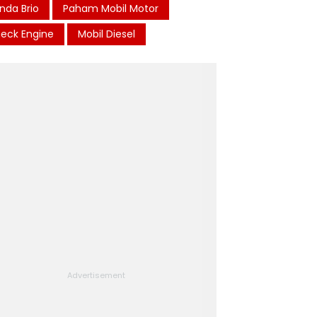
nda Brio
Paham Mobil Motor
eck Engine
Mobil Diesel