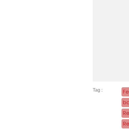
Fe
ba
Re
Re