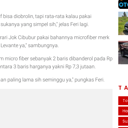
f bisa diobrolin, tapi rata-rata kalau pakai
sukanya yang simpel sih," jelas Feri lagi.
erari Jok Cibubur pakai bahannya microfiber merk
 Levante ya," sambungnya.
rim micro fiber sebanyak 2 baris dibanderol pada Rp
ntara 3 baris harganya yakni Rp 7,3 jutaan.
aan paling lama sih seminggu ya," pungkas Feri.
T
To
Ha
Su