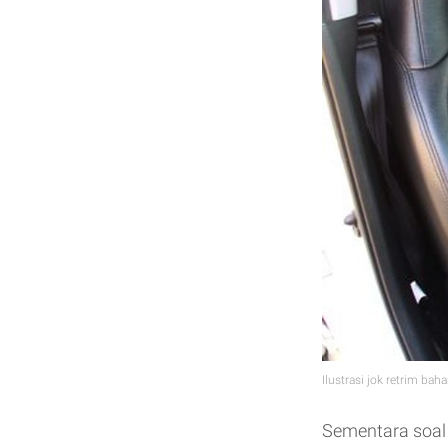
Ilustrasi jok retrim baha
Sementara soal 