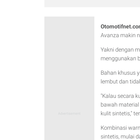
Otomotifnet.c
Avanza makin 
Yakni dengan mo
menggunakan b
Bahan khusus ya
lembut dan tid
"Kalau secara kua
bawah material 
kulit sintetis," 
Kombinasi warn
sintetis, mulai 