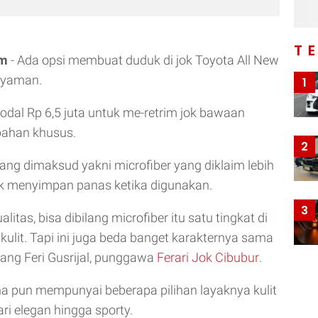
T
om
- Ada opsi membuat duduk di jok Toyota All New
nyaman.
1
dal Rp 6,5 juta untuk me-retrim jok bawaan
ahan khusus.
2
ng dimaksud yakni microfiber yang diklaim lebih
ak menyimpan panas ketika digunakan.
3
litas, bisa dibilang microfiber itu satu tingkat di
kulit. Tapi ini juga beda banget karakternya sama
terang Feri Gusrijal, punggawa
Ferari Jok Cibubur
.
a pun mempunyai beberapa pilihan layaknya kulit
dari elegan hingga sporty.