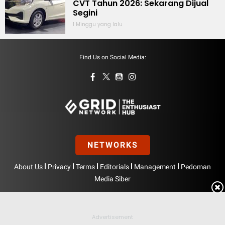
CVT Tahun 2026: Sekarang Dijual
Segini
1 Minggu yang lalu
Find Us on Social Media:
NETWORKS
|
|
|
|
|
About Us
Privacy
Terms
Editorials
Management
Pedoman
Media Siber
Hak Cipta © BolasportNetwork 2026