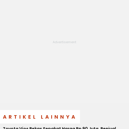
ARTIKEL LAINNYA
Toyota Vios Bekas Sepakat Harga Rp 90 Juta, Penjual