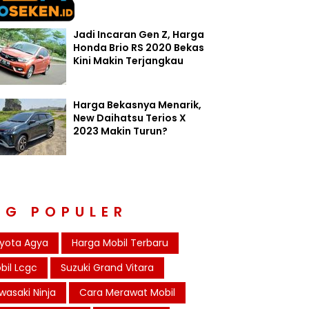
Jadi Incaran Gen Z, Harga
Honda Brio RS 2020 Bekas
Kini Makin Terjangkau
Harga Bekasnya Menarik,
New Daihatsu Terios X
2023 Makin Turun?
AG POPULER
yota Agya
Harga Mobil Terbaru
bil Lcgc
Suzuki Grand Vitara
wasaki Ninja
Cara Merawat Mobil