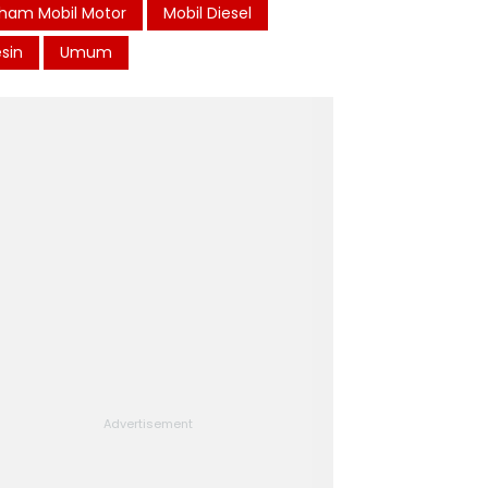
ham Mobil Motor
Mobil Diesel
sin
Umum