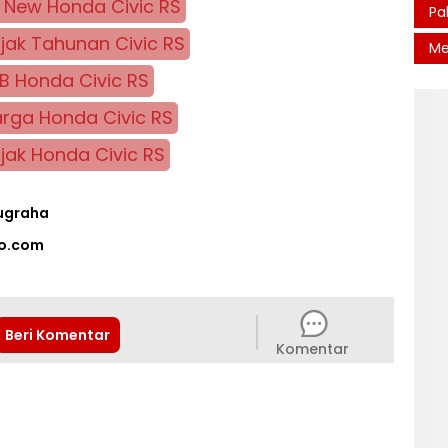
l New Honda Civic RS
Pa
jak Tahunan Civic RS
Me
B Honda Civic RS
rga Honda Civic RS
jak Honda Civic RS
Nugraha
o.com
Beri Komentar
Komentar