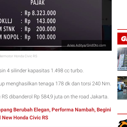
Aries Aditya/GridOto.com
Bermotor Honda Civic RS
 4 silinder kapasitas 1.498 cc turbo.
up menghasilkan tenaga 178 dk dan torsi 240 Nm.
 RS dibanderol Rp 584,9 juta on the road Jakarta.
pang Berubah Elegan, Performa Nambah, Begini
 New Honda Civic RS