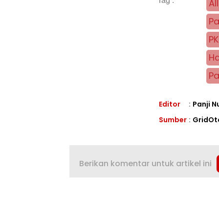
Al
Pa
PK
Ha
Pa
Editor
:
Panji 
Sumber
:
GridOt
Berikan komentar untuk artikel ini