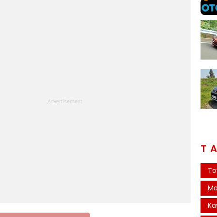
T
To
Mo
Ka