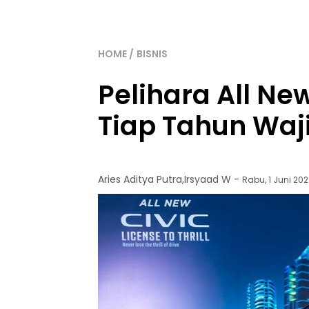
HOME
BISNIS
Pelihara All Ne
Tiap Tahun Waji
Aries Aditya Putra
,
Irsyaad W
-
Rabu, 1 Juni 2022