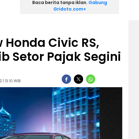
Baca berita tanpa iklan.
Gabung
Gridoto.com+
w Honda Civic RS,
b Setor Pajak Segini
 | 13:10 WIB