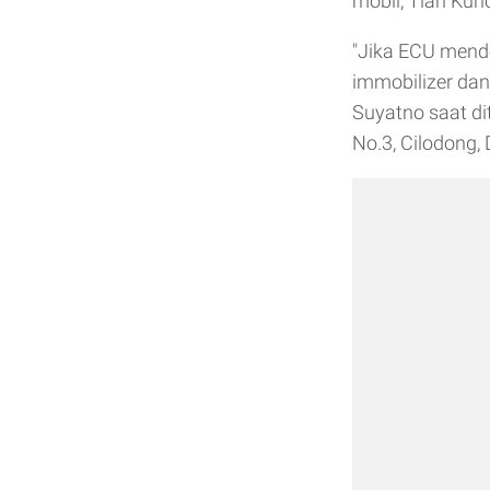
mobil, Tian Kunc
"Jika ECU mende
immobilizer dan
Suyatno saat di
No.3, Cilodong,