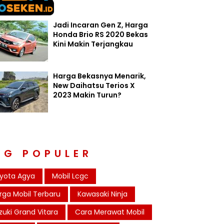
Jadi Incaran Gen Z, Harga
Honda Brio RS 2020 Bekas
Kini Makin Terjangkau
Harga Bekasnya Menarik,
New Daihatsu Terios X
2023 Makin Turun?
AG POPULER
yota Agya
Mobil Lcgc
rga Mobil Terbaru
Kawasaki Ninja
zuki Grand Vitara
Cara Merawat Mobil