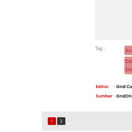
ku
be
bi
Editor
:
Grid C
Sumber
:
GridOt
1
2