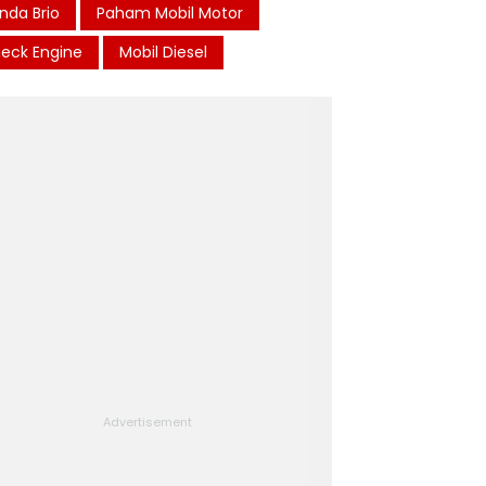
nda Brio
Paham Mobil Motor
eck Engine
Mobil Diesel