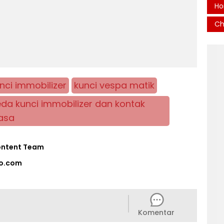
Ho
Ch
nci immobilizer
kunci vespa matik
da kunci immobilizer dan kontak
asa
ontent Team
o.com
Komentar