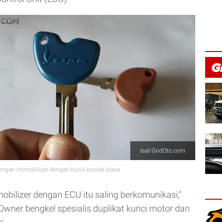
Isal/GridOto.com
engan immobilizer dengan kunci kontak biasa
obilizer dengan ECU itu saling berkomunikasi,"
Owner bengkel spesialis duplikat kunci motor dan