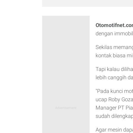
Otomotifnet.c
dengan immobili
Sekilas memang
kontak biasa mir
Tapi kalau dilih
lebih canggih d
"Pada kunci mot
ucap Roby Goza
Manager PT Pia
sudah dilengka
Agar mesin dapa