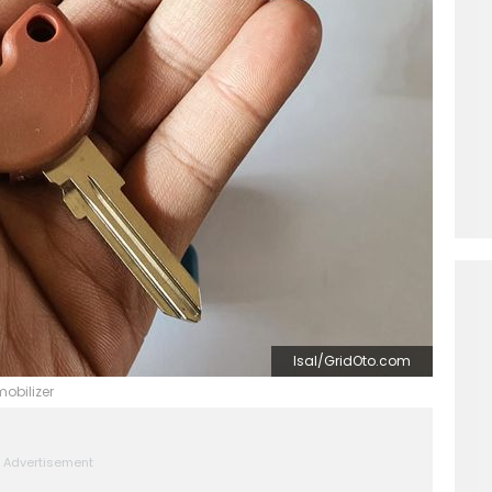
Isal/GridOto.com
obilizer