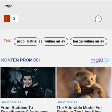
Page :
1
2
Tag:
mobil listrik
wuling air ev
harga wuling air ev