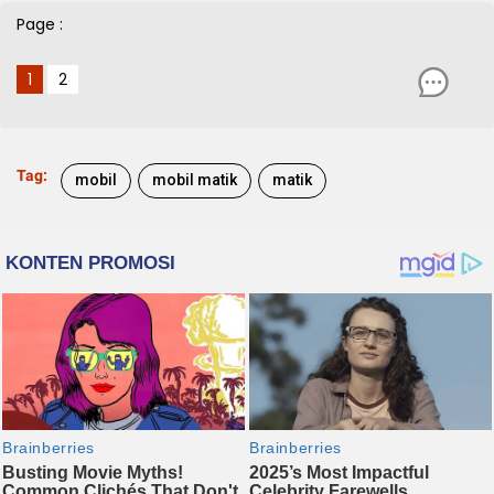
Page :
1
2
Tag:
mobil
mobil matik
matik