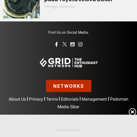
1 Minggu yang lalu
Find Us on Social Media:
NETWORKS
|
|
|
|
|
About Us
Privacy
Terms
Editorials
Management
Pedoman
Media Siber
Hak Cipta © BolasportNetwork 2026