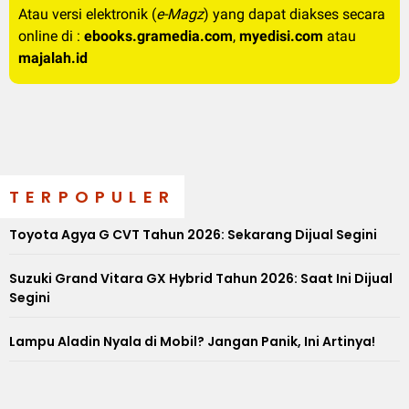
Atau versi elektronik (
e-Magz
) yang dapat diakses secara
online di :
ebooks.gramedia.com
,
myedisi.com
atau
majalah.id
TERPOPULER
Toyota Agya G CVT Tahun 2026: Sekarang Dijual Segini
Suzuki Grand Vitara GX Hybrid Tahun 2026: Saat Ini Dijual
Segini
Lampu Aladin Nyala di Mobil? Jangan Panik, Ini Artinya!