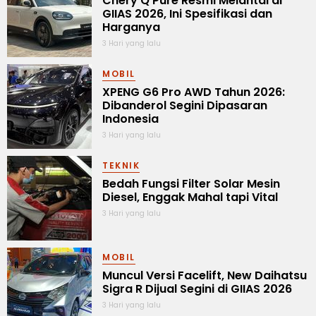
Chery Q Pure Resmi Melantai di
GIIAS 2026, Ini Spesifikasi dan
Harganya
3 Hari yang lalu
MOBIL
XPENG G6 Pro AWD Tahun 2026:
Dibanderol Segini Dipasaran
Indonesia
3 Hari yang lalu
TEKNIK
Bedah Fungsi Filter Solar Mesin
Diesel, Enggak Mahal tapi Vital
3 Hari yang lalu
MOBIL
Muncul Versi Facelift, New Daihatsu
Sigra R Dijual Segini di GIIAS 2026
3 Hari yang lalu