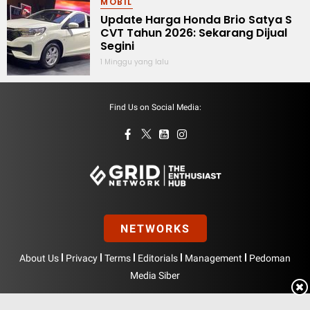
MOBIL
Update Harga Honda Brio Satya S
CVT Tahun 2026: Sekarang Dijual
Segini
1 Minggu yang lalu
Find Us on Social Media:
NETWORKS
|
|
|
|
|
About Us
Privacy
Terms
Editorials
Management
Pedoman
Media Siber
Hak Cipta © BolasportNetwork 2026