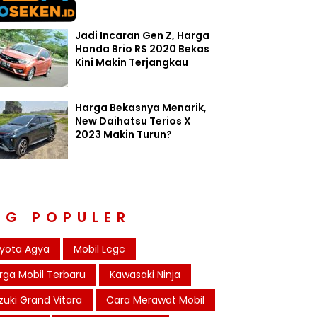
Jadi Incaran Gen Z, Harga
Honda Brio RS 2020 Bekas
Kini Makin Terjangkau
Harga Bekasnya Menarik,
New Daihatsu Terios X
2023 Makin Turun?
AG POPULER
yota Agya
Mobil Lcgc
rga Mobil Terbaru
Kawasaki Ninja
zuki Grand Vitara
Cara Merawat Mobil