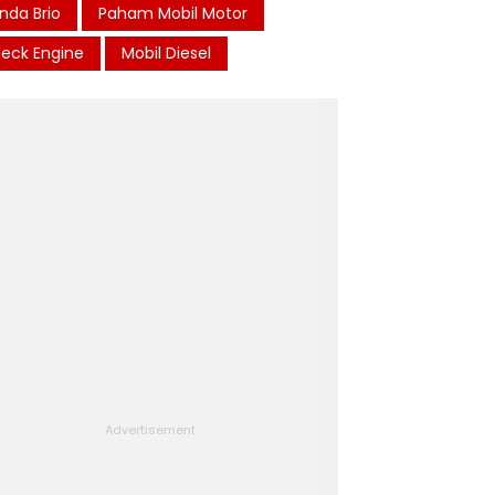
nda Brio
Paham Mobil Motor
eck Engine
Mobil Diesel