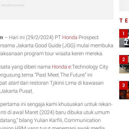
T
1
om
– Hari ini (29/2/2024) PT
Honda
Prospect
rsama Jakarta Good Guide (JGG) mulai membuka
laksanaan program tour wisata keren mereka.
2
isata yang diberi nama
Honda e
:Technology City
ngusung tema “Past Meet The Future” ini
pat
start
dari restoran Tjikinii Lima di kawasan
3
 Jakarta Pusat.
i pertama ini sengaja kami khususkan untuk rekan-
nti di awal Maret (2024) baru dibuka utuk umum
datang,” bilang Yulian Karfili, Communication
iivision HPM yang turut menemani awak media.