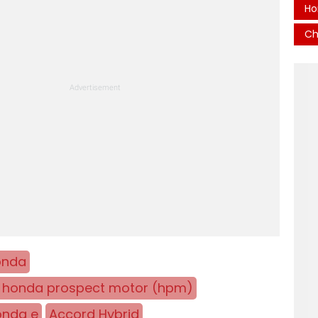
Ho
Ch
onda
 honda prospect motor (hpm)
onda e
Accord Hybrid