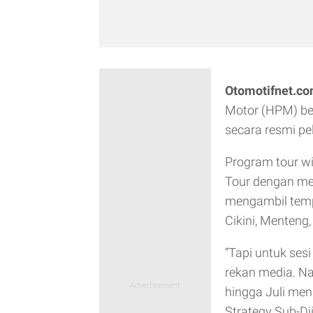
Otomotifnet.c
Motor (HPM) be
secara resmi pe
Program tour w
Tour dengan me
mengambil tem
Cikini, Menteng,
“Tapi untuk ses
rekan media. Na
hingga Juli men
Strategy Sub-D