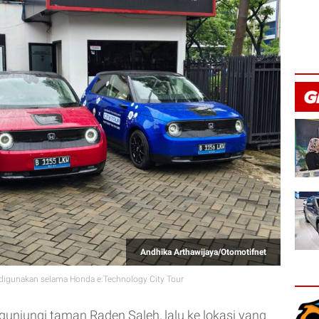
Andhika Arthawijaya/Otomotifnet
 digunakan selama Honda e:Technology City Tour
gunjungi taman Raden Saleh, lalu ke lokasi yang