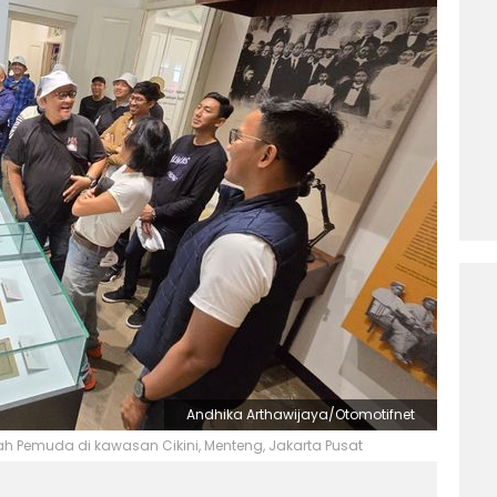
Andhika Arthawijaya/Otomotifnet
Pemuda di kawasan Cikini, Menteng, Jakarta Pusat