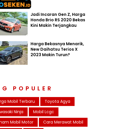
Jadi Incaran Gen Z, Harga
Honda Brio RS 2020 Bekas
Kini Makin Terjangkau
Harga Bekasnya Menarik,
New Daihatsu Terios X
2023 Makin Turun?
AG POPULER
rga Mobil Terbaru
Toyota Agya
wasaki Ninja
Mobil Lcgc
ham Mobil Motor
Cara Merawat Mobil