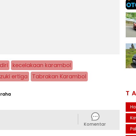
diri
kecelakaan karambol
zuki ertiga
Tabrakan Karambol
T
graha
Ha
Ka
Komentar
Pa