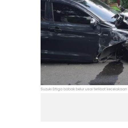
Suzuki Ertiga babak belur usai terlibat kecelaka