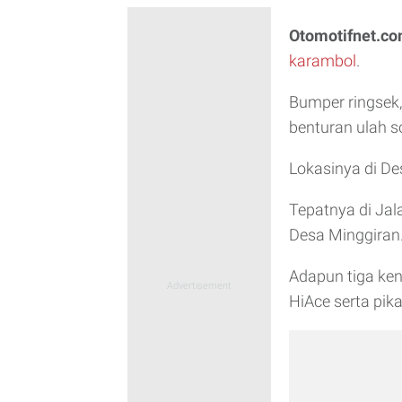
Otomotifnet.c
karambol
.
Bumper ringsek
benturan ulah so
Lokasinya di D
Tepatnya di Ja
Desa Minggiran
Adapun tiga ken
HiAce serta pik