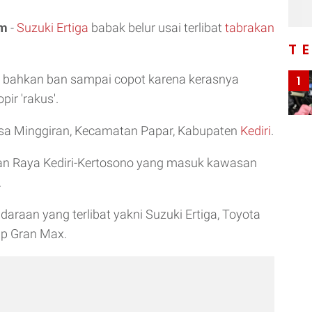
om
-
Suzuki Ertiga
babak belur usai terlibat
tabrakan
T
, bahkan ban sampai copot karena kerasnya
1
pir 'rakus'.
esa Minggiran, Kecamatan Papar, Kabupaten
Kediri
.
lan Raya Kediri-Kertosono yang masuk kawasan
.
daraan yang terlibat yakni Suzuki Ertiga, Toyota
ap Gran Max.