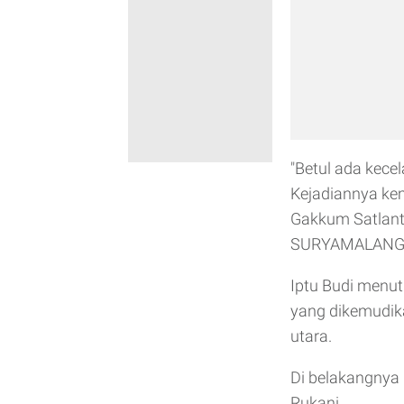
"Betul ada kece
Kejadiannya kem
Gakkum Satlantas
SURYAMALANG.
Iptu Budi menut
yang dikemudika
utara.
Di belakangnya
Rukani.