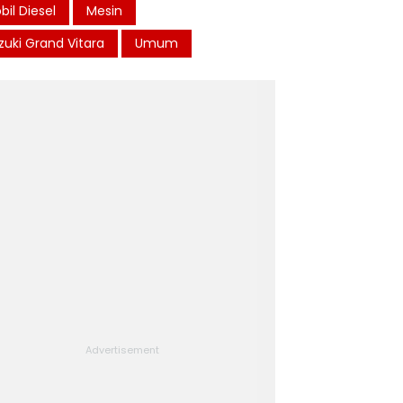
bil Diesel
Mesin
zuki Grand Vitara
Umum