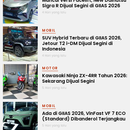
Muncul Versi Facelift, New Daihatsu
Sigra R Dijual Segini di GIIAS 2026
4 Hari yang lalu
MOBIL
SUV Hybrid Terbaru di GIIAS 2026,
Jetour T2 i-DM Dijual Segini di
Indonesia
4 Hari yang lalu
MOTOR
Kawasaki Ninja ZX-4RR Tahun 2026:
Sekarang Dijual Segini
5 Hari yang lalu
MOBIL
Ada di GIIAS 2026, VinFast VF 7 ECO
(Standard) Dibanderol Terjangkau
5 Hari yang lalu