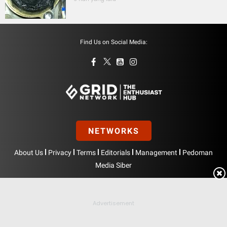
Find Us on Social Media:
NETWORKS
|
|
|
|
|
About Us
Privacy
Terms
Editorials
Management
Pedoman
Media Siber
Hak Cipta © BolasportNetwork 2026