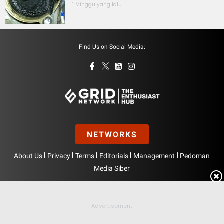
1 Minggu yang lalu
Find Us on Social Media:
NETWORKS
|
|
|
|
|
About Us
Privacy
Terms
Editorials
Management
Pedoman
Media Siber
Hak Cipta © BolasportNetwork 2026