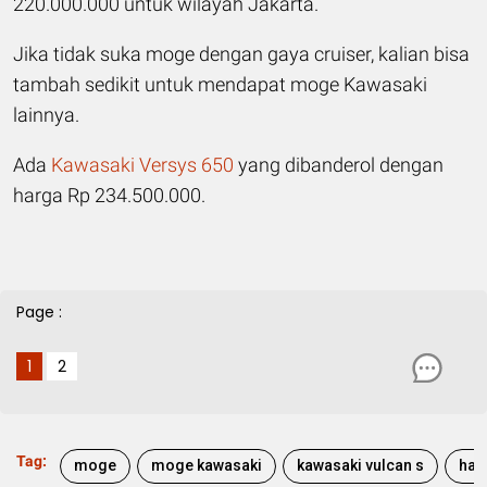
220.000.000 untuk wilayah Jakarta.
Jika tidak suka moge dengan gaya cruiser, kalian bisa
tambah sedikit untuk mendapat moge Kawasaki
lainnya.
Ada
Kawasaki Versys 650
yang dibanderol dengan
harga Rp 234.500.000.
Page :
1
2
Tag:
moge
moge kawasaki
kawasaki vulcan s
har