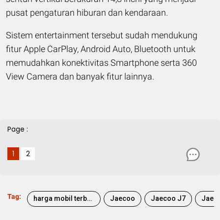
pusat pengaturan hiburan dan kendaraan.
Sistem entertainment tersebut sudah mendukung
fitur Apple CarPlay, Android Auto, Bluetooth untuk
memudahkan konektivitas Smartphone serta 360
View Camera dan banyak fitur lainnya.
Page :
1
2
Tag:
harga mobil terbaru
Jaecoo
Jaecoo J7
Jaec