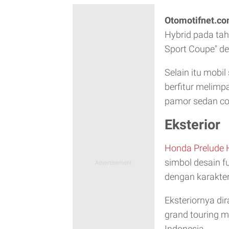
Otomotifnet.c
Hybrid pada ta
Sport Coupe" de
Selain itu mobil
berfitur melim
pamor sedan cou
Eksterior
Honda Prelude 
simbol desain 
dengan karakter
Eksteriornya di
grand touring m
Indonesia.