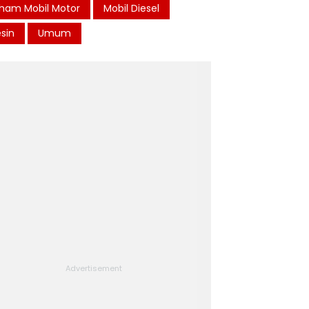
ham Mobil Motor
Mobil Diesel
sin
Umum