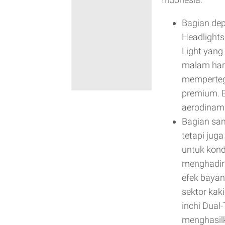
Bagian dep
Headlights
Light yang
malam hari
memperteg
premium. B
aerodinamis
Bagian sam
tetapi juga
untuk kond
menghadirk
efek bayan
sektor kak
inchi Dual
menghasilk