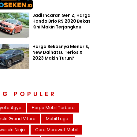
Jadi Incaran Gen Z, Harga
Honda Brio RS 2020 Bekas
Kini Makin Terjangkau
Harga Bekasnya Menarik,
New Daihatsu Terios X
2023 Makin Turun?
AG POPULER
yota Agya
Harga Mobil Terbaru
zuki Grand Vitara
Mobil Lcgc
wasaki Ninja
Cara Merawat Mobil