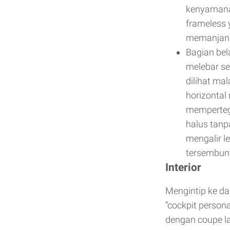
kenyamana
frameless 
memanjang 
Bagian bel
melebar se
dilihat ma
horizontal
mempertega
halus tanp
mengalir l
tersembuny
Interior
Mengintip ke da
“cockpit person
dengan coupe la