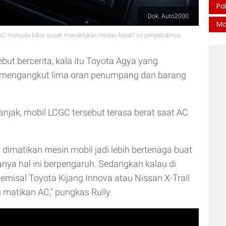
Pa
Dok. Auto2000
Mo
 AC menyala bikin susah menaklukan medan berat? Ini penyebabnya.
but bercerita, kala itu Toyota Agya yang
a mengangkut lima oran penumpang dan barang
anjak, mobil LCGC tersebut terasa berat saat AC
C dimatikan mesin mobil jadi lebih bertenaga buat
ya hal ini berpengaruh. Sedangkan kalau di
semisal Toyota Kijang Innova atau Nissan X-Trail
u matikan AC," pungkas Rully.