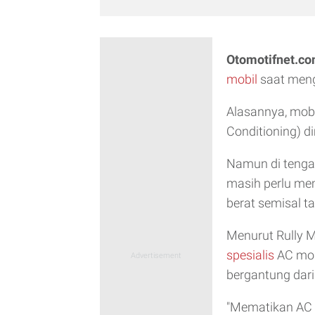
Otomotifnet.c
mobil
saat meng
Alasannya, mobil
Conditioning) d
Namun di tenga
masih perlu me
berat semisal t
Menurut Rully 
spesialis
AC mobi
bergantung dari
"Mematikan AC b