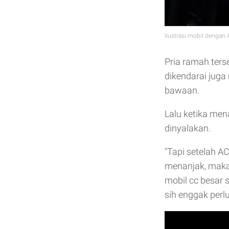
Ilustrasi mobil dengan
Pria ramah terse
dikendarai jug
bawaan.
Lalu ketika men
dinyalakan.
"Tapi setelah A
menanjak, makan
mobil cc besar 
sih enggak perl