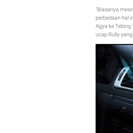
"Biasanya mesin
perbedaan hal in
Agya ke Tebing 
ucap Rully yang 