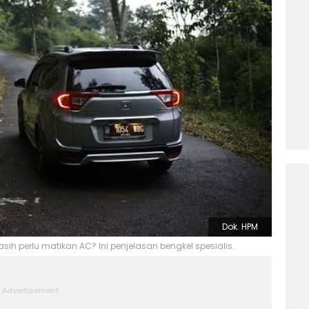
Dok. HPM
sih perlu matikan AC? Ini penjelasan bengkel spesialis.