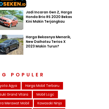
Jadi Incaran Gen Z, Harga
Honda Brio RS 2020 Bekas
Kini Makin Terjangkau
Harga Bekasnya Menarik,
New Daihatsu Terios X
2023 Makin Turun?
AG POPULER
yota Agya
Harga Mobil Terbaru
zuki Grand Vitara
Mobil Lcgc
ra Merawat Mobil
Kawasaki Ninja