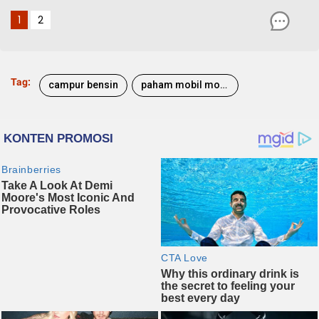
1
2
Tag:
campur bensin
paham mobil motor