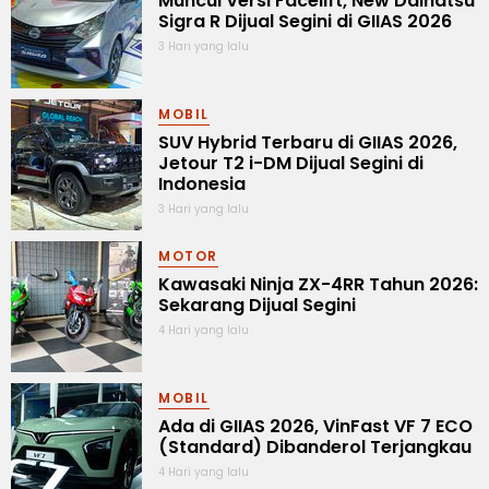
Muncul Versi Facelift, New Daihatsu
Sigra R Dijual Segini di GIIAS 2026
3 Hari yang lalu
MOBIL
SUV Hybrid Terbaru di GIIAS 2026,
Jetour T2 i-DM Dijual Segini di
Indonesia
3 Hari yang lalu
MOTOR
Kawasaki Ninja ZX-4RR Tahun 2026:
Sekarang Dijual Segini
4 Hari yang lalu
MOBIL
Ada di GIIAS 2026, VinFast VF 7 ECO
(Standard) Dibanderol Terjangkau
4 Hari yang lalu