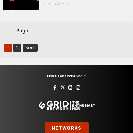
2 Tahun yang lalu
Page:
1
2
Next
Find Us on Social Media:
NETWORKS