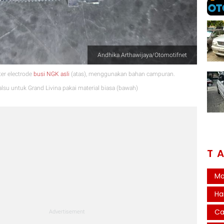
Andhika Arthawijaya/Otomotifnet
ter electrode
busi NGK asli
(atas), menggunakan bahan campuran.
su untuk Grand Livina pakai material biasa (bawah)
T
Mo
Ha
Ca