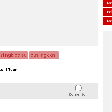
Ma
Pa
Me
si ngk palsu
busi ngk asli
tent Team
Komentar