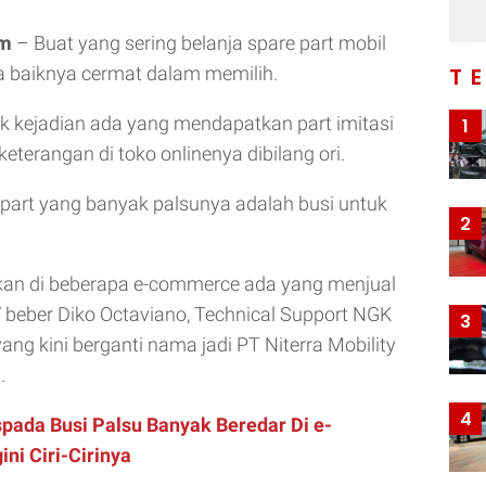
om
– Buat yang sering belanja spare part mobil
da baiknya cermat dalam memilih.
T
k kejadian ada yang mendapatkan part imitasi
1
 keterangan di toko onlinenya dibilang ori.
 part yang banyak palsunya adalah busi untuk
2
n di beberapa e-commerce ada yang menjual
,” beber Diko Octaviano, Technical Support NGK
3
ang kini berganti nama jadi PT Niterra Mobility
.
4
pada Busi Palsu Banyak Beredar Di e-
ni Ciri-Cirinya