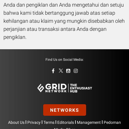
Anda dan pengiklan dan Anda mengetahui dan setuju
bahwa kami tidak bertanggung jawab atas setiap
kehilangan atau klaim yang mungkin disebabkan oleh
perjanjian atau transaksi antara Anda dengan
pengiklan.
Find Us on Social Media:
NETWORKS
|
|
|
|
|
About Us
Privacy
Terms
Editorials
Management
Pedoman