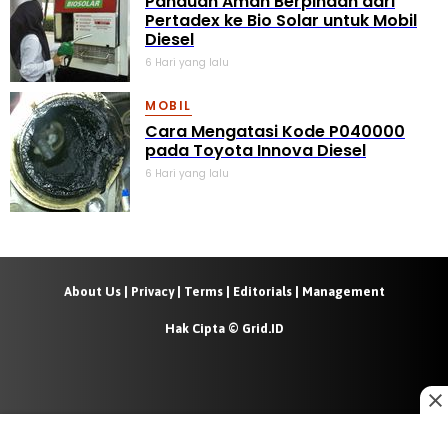
Panduan Aman Berpindah dari
Pertadex ke Bio Solar untuk Mobil
Diesel
6 Hari yang lalu
MOBIL
Cara Mengatasi Kode P040000
pada Toyota Innova Diesel
6 Hari yang lalu
About Us
|
Privacy
|
Terms
|
Editorials
|
Management
Hak Cipta © Grid.ID