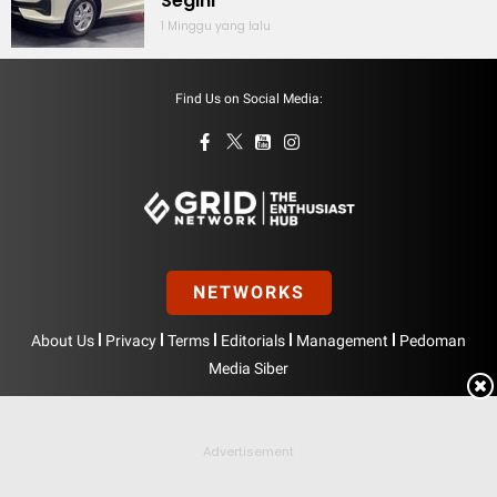
Segini
1 Minggu yang lalu
Find Us on Social Media:
NETWORKS
|
|
|
|
|
About Us
Privacy
Terms
Editorials
Management
Pedoman
Media Siber
Hak Cipta © BolasportNetwork 2026