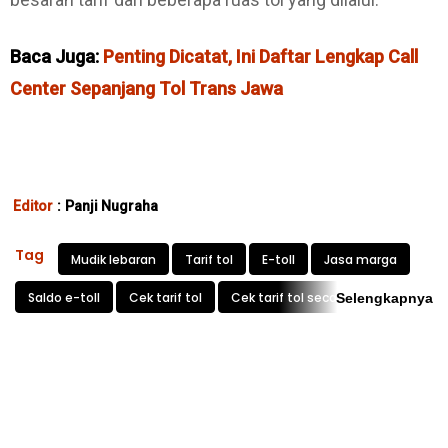
Baca Juga:
Penting Dicatat, Ini Daftar Lengkap Call
Center Sepanjang Tol Trans Jawa
Editor
:
Panji Nugraha
Tag
Mudik lebaran
Tarif tol
E-toll
Jasa marga
Saldo e-toll
Cek tarif tol
Cek tarif tol secara online
Selengkapnya