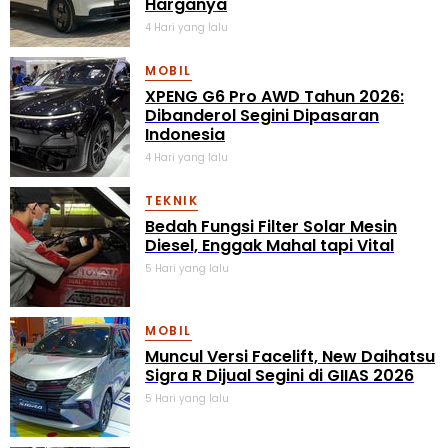
Harganya
4 Hari yang lalu
MOBIL
XPENG G6 Pro AWD Tahun 2026:
Dibanderol Segini Dipasaran
Indonesia
4 Hari yang lalu
TEKNIK
Bedah Fungsi Filter Solar Mesin
Diesel, Enggak Mahal tapi Vital
5 Hari yang lalu
MOBIL
Muncul Versi Facelift, New Daihatsu
Sigra R Dijual Segini di GIIAS 2026
5 Hari yang lalu