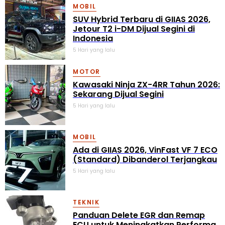
MOBIL
SUV Hybrid Terbaru di GIIAS 2026,
Jetour T2 i-DM Dijual Segini di
Indonesia
5 Hari yang lalu
MOTOR
Kawasaki Ninja ZX-4RR Tahun 2026:
Sekarang Dijual Segini
5 Hari yang lalu
MOBIL
Ada di GIIAS 2026, VinFast VF 7 ECO
(Standard) Dibanderol Terjangkau
5 Hari yang lalu
TEKNIK
Panduan Delete EGR dan Remap
ECU untuk Meningkatkan Performa