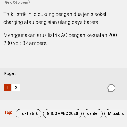
GridOto.com)
Truk listrik ini didukung dengan dua jenis soket
charging atau pengisian ulang daya baterai.
Menggunakan arus listrik AC dengan kekuatan 200-
230 volt 32 ampere.
Page :
1
2
Tag:
truk listrik
GIICOMVEC 2020
canter
Mitsubish