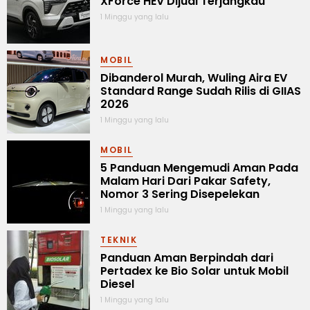
XForce HEV Dijual Terjangkau
1 Minggu yang lalu
MOBIL
Dibanderol Murah, Wuling Aira EV
Standard Range Sudah Rilis di GIIAS
2026
1 Minggu yang lalu
MOBIL
5 Panduan Mengemudi Aman Pada
Malam Hari Dari Pakar Safety,
Nomor 3 Sering Disepelekan
1 Minggu yang lalu
TEKNIK
Panduan Aman Berpindah dari
Pertadex ke Bio Solar untuk Mobil
Diesel
1 Minggu yang lalu