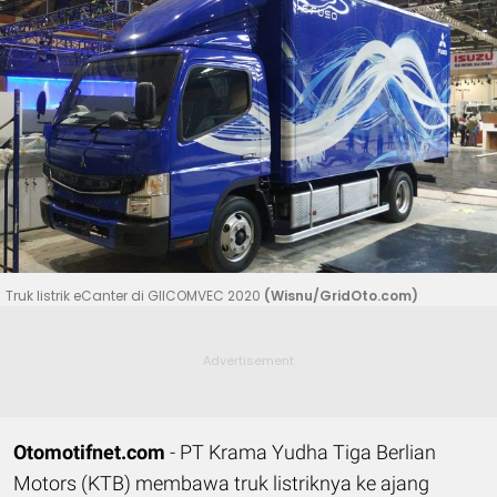
Truk listrik eCanter di GIICOMVEC 2020
(Wisnu/GridOto.com)
Otomotifnet.com
- PT Krama Yudha Tiga Berlian
Motors (KTB) membawa truk listriknya ke ajang