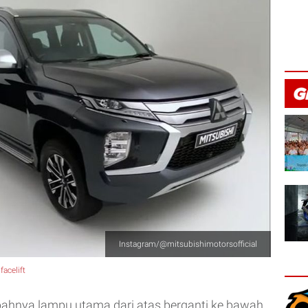
Instagram/@mitsubishimotorsofficial
facelift
ahnya lampu utama dari atas berganti ke bawah