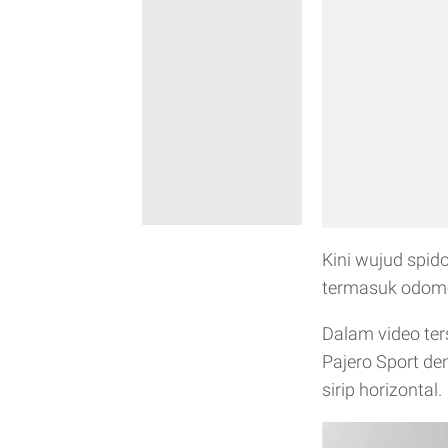
Kini wujud spi
termasuk odome
Dalam video te
Pajero Sport de
sirip horizontal.