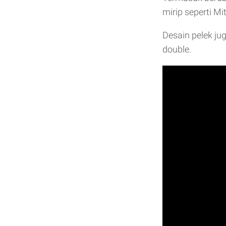
mirip seperti Mi
Desain pelek j
double.