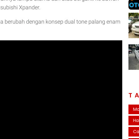
tsubishi Xpander.
uga berubah dengan konsep dual tone palang enam
T
Mo
Ha
Ca