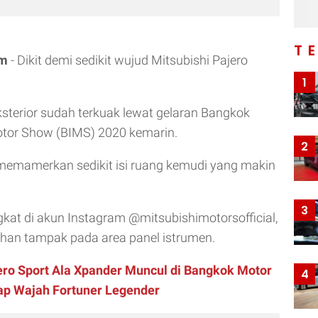
T
om
- Dikit demi sedikit wujud Mitsubishi Pajero
1
ksterior sudah terkuak lewat gelaran Bangkok
otor Show (BIMS) 2020 kemarin.
2
 memamerkan sedikit isi ruang kemudi yang makin
3
gkat di akun Instagram @mitsubishimotorsofficial,
ahan tampak pada area panel istrumen.
ero Sport Ala Xpander Muncul di Bangkok Motor
4
ap Wajah Fortuner Legender