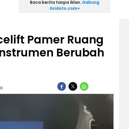
Baca berita tanpa iklan.
Gabung
Gridoto.com+
celift Pamer Ruang
Instrumen Berubah
IB