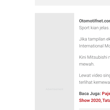
Otomotifnet.c
Sport kian jelas.
Jika tampilan e
International M
Kini Mitsubishi
mewah.
Lewat video sin
terlihat kemew
Baca Juga:
Paj
Show 2020, Tat