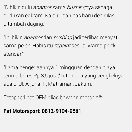
“Dibikin dulu
adaptor
sama
bushing
nya sebagai
dudukan cakram. Kalau udah pas baru deh dilas
ditambah daging.”
“Ini bikin
adaptor
dan
bushing
jadi terlihat menyatu
sama pelek. Habis itu
repaint
sesuai warna pelek
standar."
"Lama pengerjaannya 1 mingguan dengan biaya
terima beres Rp 3,5 juta,” tutup pria yang bengkelnya
ada di Jl. Arjuna III, Matraman, Jaktim.
Tetap terlihat OEM alias bawaan motor
nih
.
Fat Motorsport: 0812-9104-9561