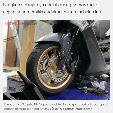
Langkah selanjutnya adalah meng-
custom
pelek
depan agar memiliki dudukan cakram sebelah kiri.
Dengan Rp 3,5 juta NMAX jadi double disc depan, pakai tabung sok
kanan semua dan kaliper PCX
(Fariz/otomotifnet.com)