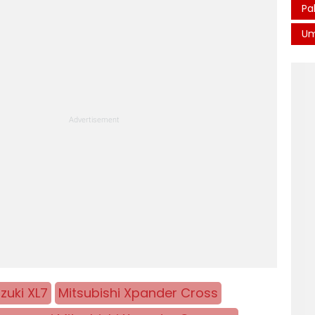
Pa
U
zuki XL7
Mitsubishi Xpander Cross