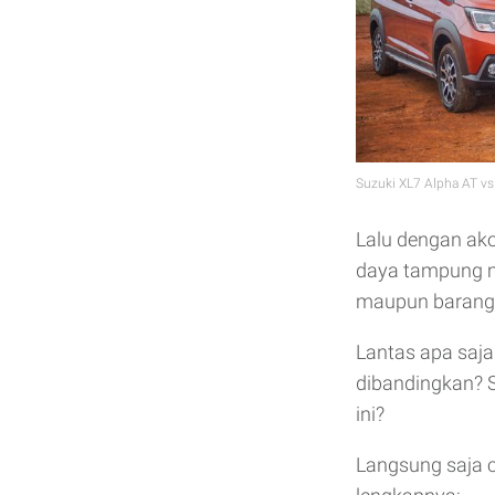
Suzuki XL7 Alpha AT v
Lalu dengan ak
daya tampung m
maupun barang
Lantas apa saja
dibandingkan? S
ini?
Langsung saja c