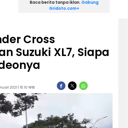
Baca berita tanpa iklan.
Gabung
Gridoto.com+
nder Cross
n Suzuki XL7, Siapa
ideonya
nuari 2021 | 15:10 WIB