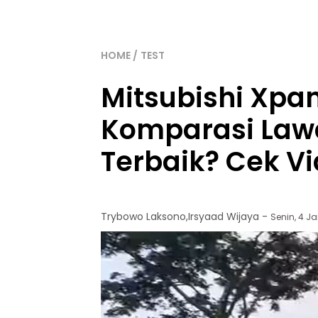
HOME
TEST
Mitsubishi Xpa
Komparasi Lawa
Terbaik? Cek V
Trybowo Laksono
,
Irsyaad Wijaya
-
Senin, 4 Ja