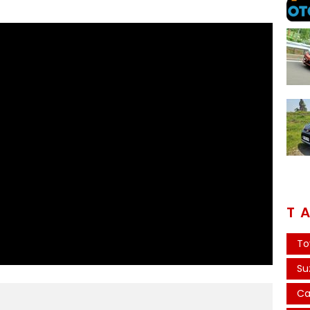
T
To
Su
Ca