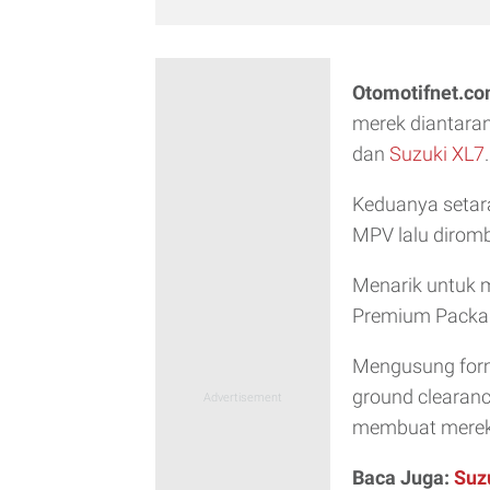
Otomotifnet.c
merek diantara
dan
Suzuki XL7
.
Keduanya setar
MPV lalu diromb
Menarik untuk 
Premium Packa
Mengusung form
ground clearanc
membuat mereka
Baca Juga:
Suz