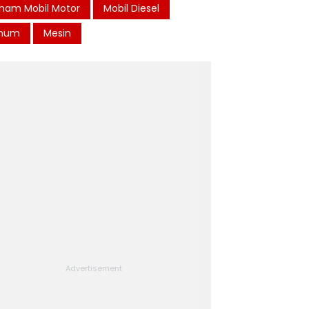
ham Mobil Motor
Mobil Diesel
mum
Mesin