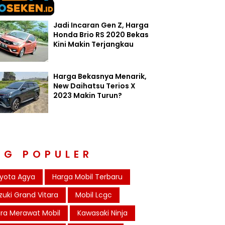
Jadi Incaran Gen Z, Harga
Honda Brio RS 2020 Bekas
Kini Makin Terjangkau
Harga Bekasnya Menarik,
New Daihatsu Terios X
2023 Makin Turun?
AG POPULER
yota Agya
Harga Mobil Terbaru
zuki Grand Vitara
Mobil Lcgc
ra Merawat Mobil
Kawasaki Ninja