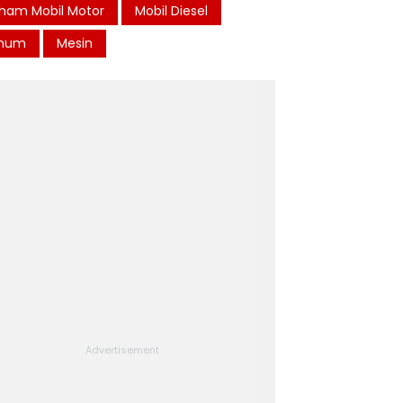
ham Mobil Motor
Mobil Diesel
mum
Mesin