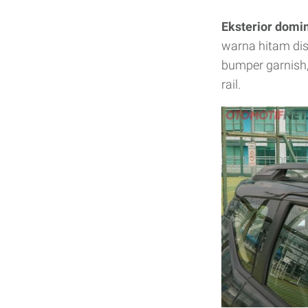
Eksterior domin
warna hitam dise
bumper garnish, 
rail.