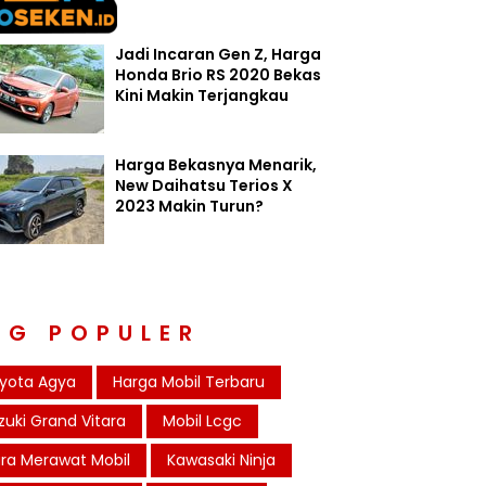
Jadi Incaran Gen Z, Harga
Honda Brio RS 2020 Bekas
Kini Makin Terjangkau
Harga Bekasnya Menarik,
New Daihatsu Terios X
2023 Makin Turun?
AG POPULER
yota Agya
Harga Mobil Terbaru
zuki Grand Vitara
Mobil Lcgc
ra Merawat Mobil
Kawasaki Ninja