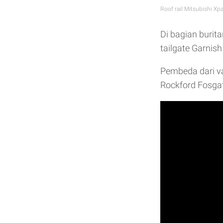
Roof rail Mitsubishi Xp
Di bagian burit
tailgate Garnish
Pembeda dari v
Rockford Fosgat