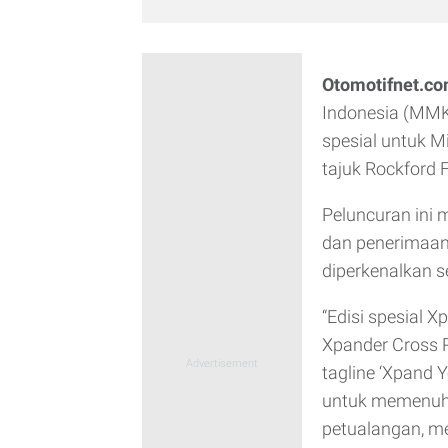
Otomotifnet.c
Indonesia (MMK
spesial untuk M
tajuk Rockford F
Peluncuran ini
dan penerimaan 
diperkenalkan s
“Edisi spesial 
Xpander Cross R
tagline ‘Xpand 
untuk memenuh
petualangan, me