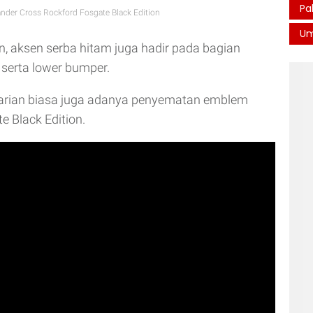
Pa
ander Cross Rockford Fosgate Black Edition
U
an, aksen serba hitam juga hadir pada bagian
 serta lower bumper.
arian biasa juga adanya penyematan emblem
e Black Edition.