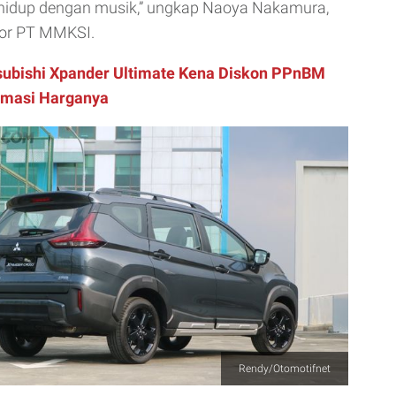
hidup dengan musik,” ungkap Naoya Nakamura,
tor PT MMKSI.
subishi Xpander Ultimate Kena Diskon PPnBM
timasi Harganya
Rendy/Otomotifnet