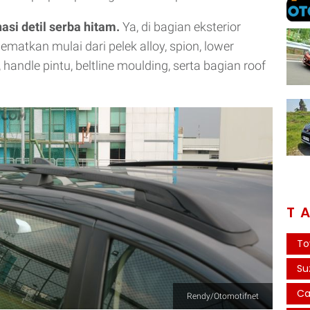
asi detil serba hitam.
Ya, di bagian eksterior
matkan mulai dari pelek alloy, spion, lower
handle pintu, beltline moulding, serta bagian roof
T
To
Su
Ca
Rendy/Otomotifnet