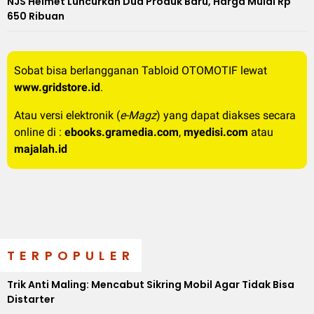
NJS Helmet Luncurkan Dua Produk Baru, Harga Mulai Rp
650 Ribuan
Sobat bisa berlangganan Tabloid OTOMOTIF lewat
www.gridstore.id
.
Atau versi elektronik (
e-Magz
) yang dapat diakses secara
online di :
ebooks.gramedia.com
,
myedisi.com
atau
majalah.id
TERPOPULER
Trik Anti Maling: Mencabut Sikring Mobil Agar Tidak Bisa
Distarter