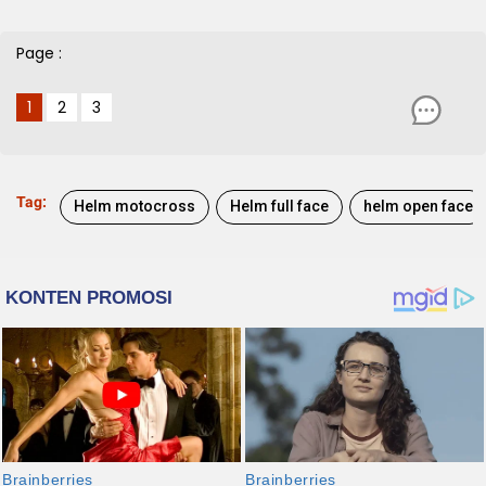
Page :
1
2
3
Tag:
Helm motocross
Helm full face
helm open face