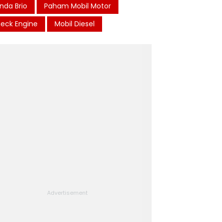
nda Brio
Paham Mobil Motor
eck Engine
Mobil Diesel