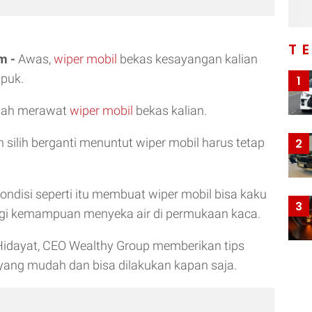
T
m -
Awas,
wiper
mobil
bekas kesayangan kalian
upuk.
1
udah merawat
wiper mobil
bekas kalian.
 silih berganti menuntut wiper mobil harus tetap
2
disi seperti itu membuat wiper mobil bisa kaku
3
i kemampuan menyeka air di permukaan kaca.
f Hidayat, CEO Wealthy Group memberikan tips
yang mudah dan bisa dilakukan kapan saja.