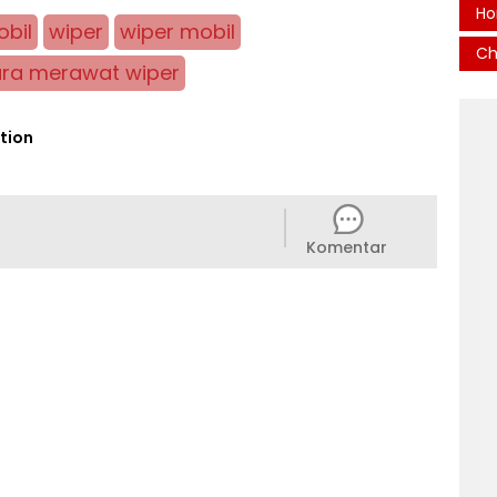
Ho
bil
wiper
wiper mobil
Ch
ra merawat wiper
tion
Komentar