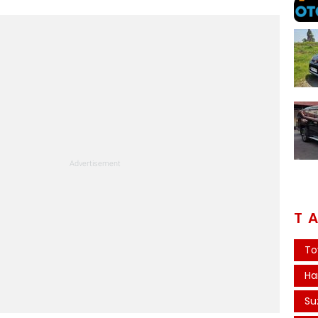
T
To
Ha
Su