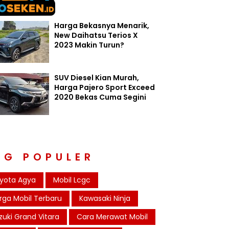
Harga Bekasnya Menarik,
New Daihatsu Terios X
2023 Makin Turun?
SUV Diesel Kian Murah,
Harga Pajero Sport Exceed
2020 Bekas Cuma Segini
AG POPULER
yota Agya
Mobil Lcgc
rga Mobil Terbaru
Kawasaki Ninja
zuki Grand Vitara
Cara Merawat Mobil