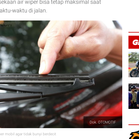
sekaan air wiper bisa tetap maksimal saat
ktu-waktu di jalan.
Dok. OTOMOTIF
r mobil agar tidak bunyi berdecit