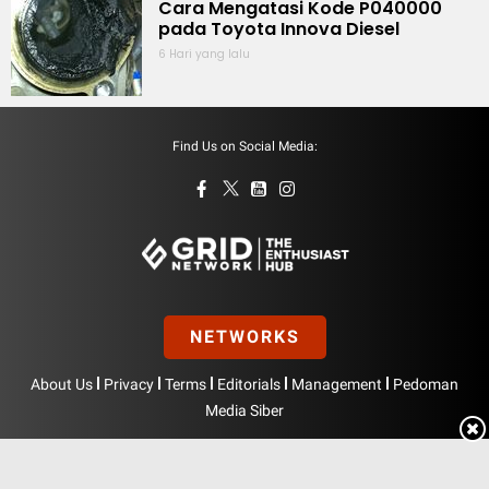
Cara Mengatasi Kode P040000
pada Toyota Innova Diesel
6 Hari yang lalu
Find Us on Social Media:
NETWORKS
|
|
|
|
|
About Us
Privacy
Terms
Editorials
Management
Pedoman
Media Siber
Hak Cipta © BolasportNetwork 2026