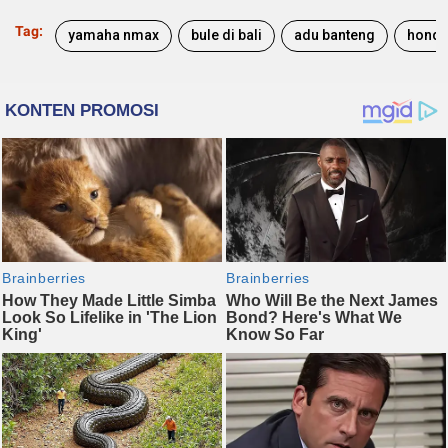
Tag:
yamaha nmax
bule di bali
adu banteng
honda