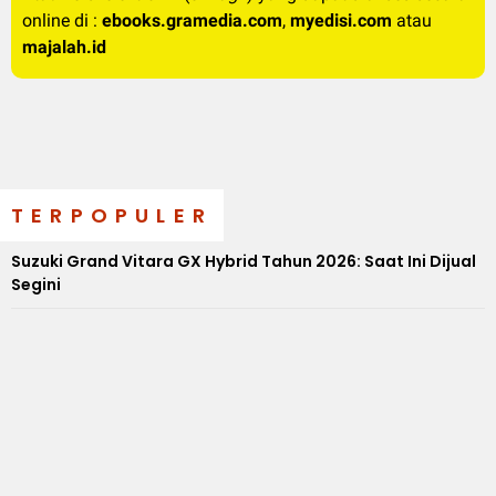
online di :
ebooks.gramedia.com
,
myedisi.com
atau
majalah.id
TERPOPULER
Suzuki Grand Vitara GX Hybrid Tahun 2026: Saat Ini Dijual
Segini