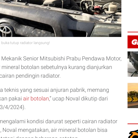
 buka tutup radiator langsung!
 Mekanik Senior Mitsubishi Prabu Pendawa Motor,
r mineral botolan sebetulnya kurang dianjurkan
cairan pendingin radiator.
ara teknis yang sesuai anjuran pabrik, memang
kan pakai
air botolan
,” ucap Noval dikutip dari
3/4/2024).
engalami kondisi darurat seperti cairan radiator
ol, Noval mengatakan, air mineral botolan bisa