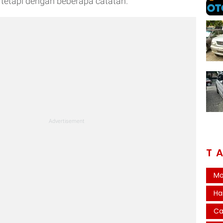
, tetapi dengan beberapa catatan.
T
Mo
Ha
Ca