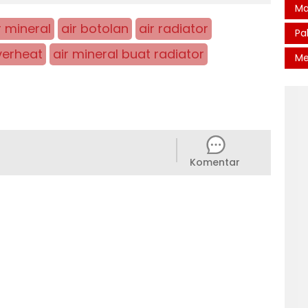
Ma
r mineral
air botolan
air radiator
Pa
erheat
air mineral buat radiator
Me
Komentar