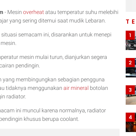
om
- Mesin
overheat
atau temperatur suhu melebihi
wajar yang sering ditemui saat mudik Lebaran.
T
situasi semacam ini, disarankan untuk menepi
1
mesin.
mperatur mesin mulai turun, dianjurkan segera
2
iran pendingin.
an yang membingungkan sebagian pengguna
tau tidaknya menggunakan
air mineral
botolan
3
n radiator.
acam ini muncul karena normalnya, radiator
4
 pendingin khusus berupa coolant.