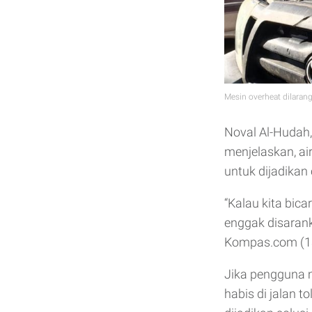
Mesin overheat dilarang
Noval Al-Hudah,
menjelaskan, ai
untuk dijadikan 
“Kalau kita bic
enggak disaran
Kompas.com (1
Jika pengguna m
habis di jalan t