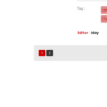
ai
Ov
Editor
:
Iday
1
2