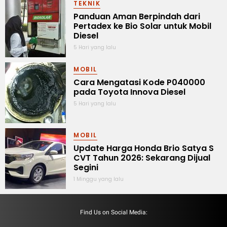
TEKNIK
Panduan Aman Berpindah dari
Pertadex ke Bio Solar untuk Mobil
Diesel
5 Hari yang lalu
MOBIL
Cara Mengatasi Kode P040000
pada Toyota Innova Diesel
5 Hari yang lalu
MOBIL
Update Harga Honda Brio Satya S
CVT Tahun 2026: Sekarang Dijual
Segini
1 Minggu yang lalu
Find Us on Social Media: