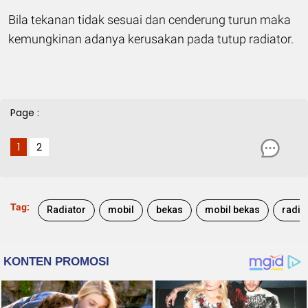
Bila tekanan tidak sesuai dan cenderung turun maka
kemungkinan adanya kerusakan pada tutup radiator.
Page :
1
2
Tag:
Radiator
mobil
bekas
mobil bekas
radia