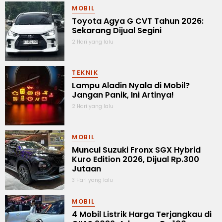
MOBIL
Toyota Agya G CVT Tahun 2026:
Sekarang Dijual Segini
2 Hari yang lalu
TEKNIK
Lampu Aladin Nyala di Mobil?
Jangan Panik, Ini Artinya!
2 Hari yang lalu
MOBIL
Muncul Suzuki Fronx SGX Hybrid
Kuro Edition 2026, Dijual Rp.300
Jutaan
3 Hari yang lalu
MOBIL
4 Mobil Listrik Harga Terjangkau di