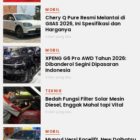
MOBIL
Chery Q Pure Resmi Melantai di
GIIAS 2026, Ini Spesifikasi dan
Harganya
4 Hari yang lalu
MOBIL
XPENG G6 Pro AWD Tahun 2026:
Dibanderol Segini Dipasaran
Indonesia
4 Hari yang lalu
TEKNIK
Bedah Fungsi Filter Solar Mesin
Diesel, Enggak Mahal tapi Vital
5 Hari yang lalu
MOBIL
Muncul Versi Facelift, New Daihatsu