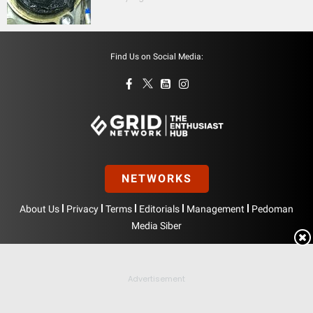
Find Us on Social Media:
NETWORKS
|
|
|
|
|
About Us
Privacy
Terms
Editorials
Management
Pedoman
Media Siber
Hak Cipta © BolasportNetwork 2026