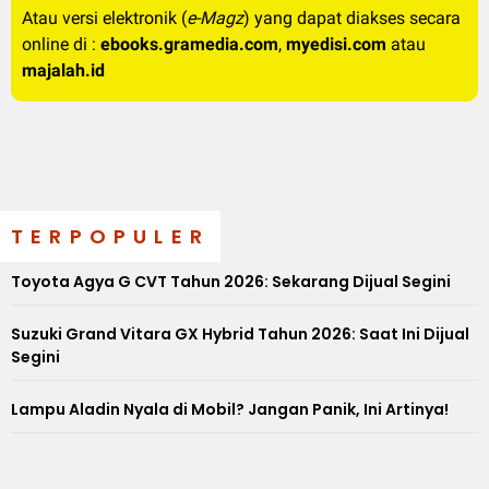
Atau versi elektronik (
e-Magz
) yang dapat diakses secara
online di :
ebooks.gramedia.com
,
myedisi.com
atau
majalah.id
TERPOPULER
Toyota Agya G CVT Tahun 2026: Sekarang Dijual Segini
Suzuki Grand Vitara GX Hybrid Tahun 2026: Saat Ini Dijual
Segini
Lampu Aladin Nyala di Mobil? Jangan Panik, Ini Artinya!