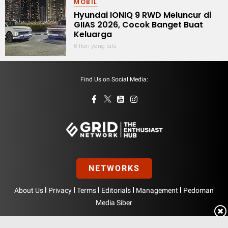
MOBIL
Hyundai IONIQ 9 RWD Meluncur di
GIIAS 2026, Cocok Banget Buat
Keluarga
6 Hari yang lalu
Find Us on Social Media:
NETWORKS
|
|
|
|
|
About Us
Privacy
Terms
Editorials
Management
Pedoman
Media Siber
Hak Cipta © BolasportNetwork 2026