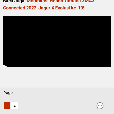
Baca Juga:
Modifikasi Hedon Yamaha XMAX
Connected 2022, Jagur X Evolusi ke-10!
Page :
1
2