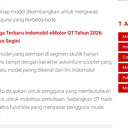
setiap model dikembangkan untuk menjawab
guna yang berbeda-beda.
T
ga Terbaru Indomobil eMotor QT Tahun 2026:
Mo
ya Segini
Ha
odel yang bermain di segmen skutik harian.
Ca
no tampil dengan karakter
adventure scooter
yang
Ma
tu model paling dikenal dari lini Indomobil
Pa
Mob
printo ditujukan untuk pengguna yang membutuhkan
is untuk mobilitas perkotaan. Sedangkan QT hadir
retro futuristis yang menyasar pengguna muda
.