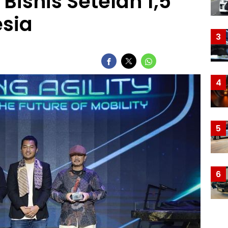
isnis Setelah 1,5
esia
3
4
5
6