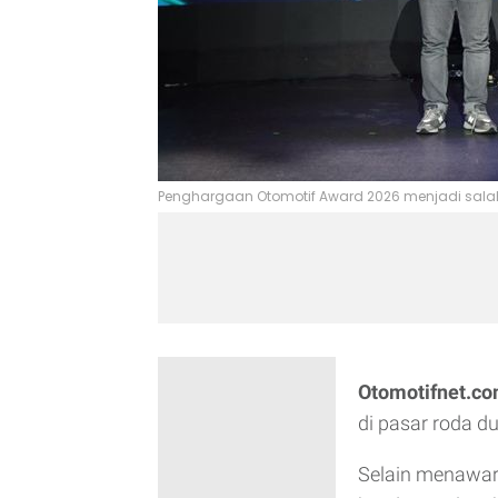
Penghargaan Otomotif Award 2026 menjadi salah
Otomotifnet.co
di pasar roda d
Selain menawark