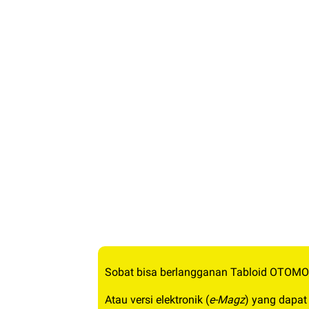
Sobat bisa berlangganan Tabloid OTOMO
Atau versi elektronik (
e-Magz
) yang dapat 