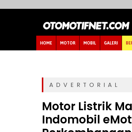
HOME
MOTOR
MOBIL
GALERI
BE
ADVERTORIAL
Motor Listrik Mak
Indomobil eMot