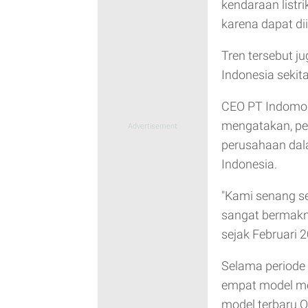
kendaraan listri
karena dapat di
Tren tersebut j
Indonesia sekita
CEO PT Indomob
mengatakan, per
perusahaan dal
Indonesia.
"Kami senang se
sangat bermakn
sejak Februari 20
Selama periode 
empat model moto
model terbaru Q