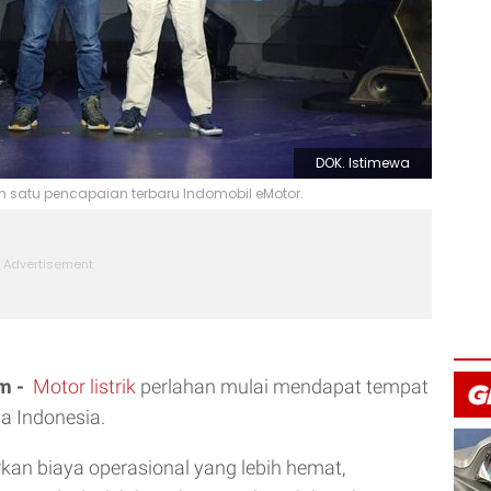
DOK. Istimewa
 satu pencapaian terbaru Indomobil eMotor.
m -
Motor listrik
perlahan mulai mendapat tempat
ua Indonesia.
an biaya operasional yang lebih hemat,