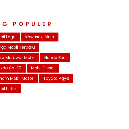
AG POPULER
bil Lcgc
Kawasaki Ninja
rga Mobil Terbaru
ra Merawat Mobil
Honda Brio
zda Cx-30
Mobil Diesel
ham Mobil Motor
Toyota Agya
il Listrik