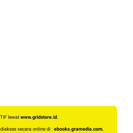
TIF lewat
www.gridstore.id
.
diakses secara online di :
ebooks.gramedia.com
,