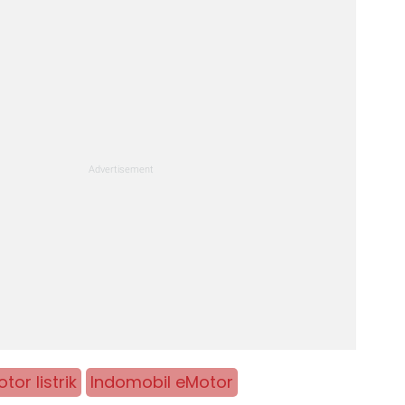
tor listrik
Indomobil eMotor