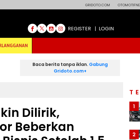
GRIDOTO.COM
OTOMOTIFNE
REGISTER
|
LOGIN
RLANGGANAN
Baca berita tanpa iklan.
Gabung
Gridoto.com+
T
1
in Dilirik,
or Beberkan
2