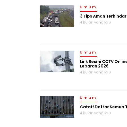
Umum
3 Tips Aman Terhindar
4 Bulan yang lalu
Umum
Link Resmi CCTV Onlin
Lebaran 2026
4 Bulan yang lalu
Umum
Catat! Daftar Semua T
4 Bulan yang lalu