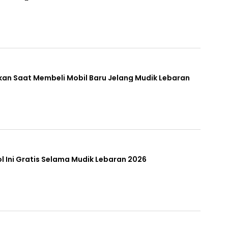
ikan Saat Membeli Mobil Baru Jelang Mudik Lebaran
ol Ini Gratis Selama Mudik Lebaran 2026