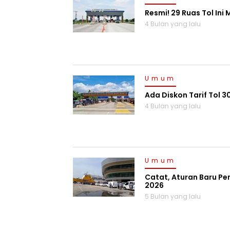
Resmi! 29 Ruas Tol Ini
4 Bulan yang lalu
Umum
Ada Diskon Tarif Tol 
4 Bulan yang lalu
Umum
Catat, Aturan Baru P
2026
5 Bulan yang lalu