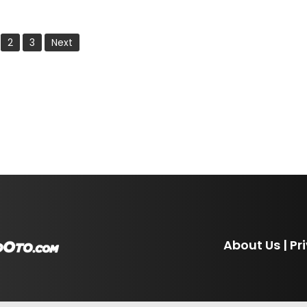
2
3
Next
About Us
|
Pr