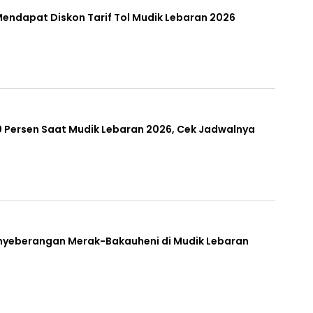
 Mendapat Diskon Tarif Tol Mudik Lebaran 2026
30 Persen Saat Mudik Lebaran 2026, Cek Jadwalnya
enyeberangan Merak-Bakauheni di Mudik Lebaran