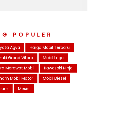
AG POPULER
yota Agya
Harga Mobil Terbaru
zuki Grand Vitara
Mobil Lcgc
ra Merawat Mobil
Kawasaki Ninja
ham Mobil Motor
Mobil Diesel
mum
Mesin