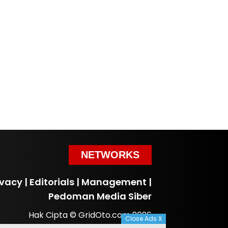
NETWORKS
ivacy
|
Editorials
|
Management
|
Pedoman Media Siber
Hak Cipta © GridOto.com 2026
Close Ads X