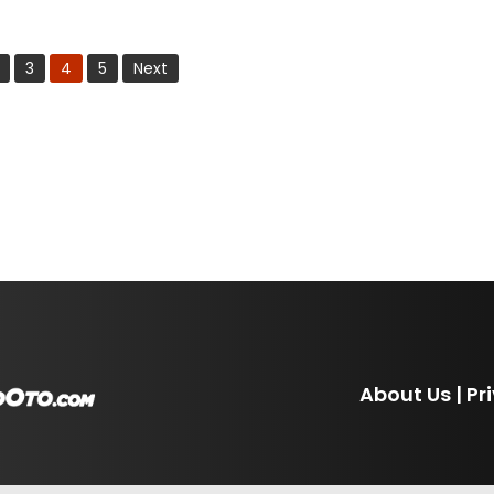
3
4
5
Next
About Us
|
Pr