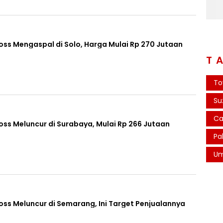
oss Mengaspal di Solo, Harga Mulai Rp 270 Jutaan
T
To
Su
Ca
oss Meluncur di Surabaya, Mulai Rp 266 Jutaan
Pa
U
oss Meluncur di Semarang, Ini Target Penjualannya